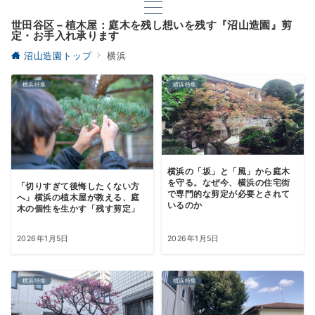
世田谷区 – 植木屋：庭木を残し想いを残す『沼山造園』剪
定・お手入れ承ります
沼山造園トップ
横浜
横浜特集
横浜特集
横浜の「坂」と「風」から庭木
を守る。なぜ今、横浜の住宅街
「切りすぎて後悔したくない方
で専門的な剪定が必要とされて
へ」横浜の植木屋が教える、庭
いるのか
木の個性を生かす「残す剪定」
2026年1月5日
2026年1月5日
横浜特集
横浜特集