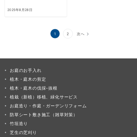
2025年8月28日
投
1
2
次へ
稿
の
ペ
お庭のお手入れ
ー
植木・庭木の剪定
ジ
植木・庭木の伐採-抜根
送
植栽（新植）移植、緑化サービス
り
お庭造り・作庭・ガーデンリフォーム
防草シート敷き施工（雑草対策）
竹垣造り
芝生の芝刈り