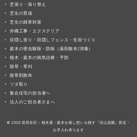
芝張り・張り替え
芝生の育成
芝生の雑草対策
外構工事・エクステリア
目隠し造り・目隠しフェンス・生垣づくり
庭木の害虫駆除・防除（薬剤散布/消毒）
植木・庭木の病気治療・予防
除草・草刈
除草剤散布
ツタ取り
集合住宅の担当者へ
法人のご担当者さまへ
© 2026
世田谷区 – 植木屋：庭木を残し想いを残す『沼山造園』剪定・
お手入れ承ります