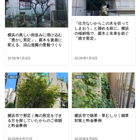
「仕方ないからこの木を切って
しまおう」と諦める前に。横浜
の傾斜地で、庭木と未来を紡ぐ
横浜の美しい街並みに溶け込む
「残す剪定」
「透かし剪定」。庭木を資産に
変える、沼山造園の景観づくり
2026年1月4日
2026年1月4日
横浜市
横浜市
横浜市で剪定｜梅の剪定をでき
横浜市で除草・草むしり｜雑草
る方を探していたからのご依頼
対策と料金事例
と料金事例
2025年9月17日
2025年9月8日