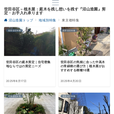
世田谷区 – 植木屋：庭木を残し想いを残す『沼山造園』剪
定・お手入れ承ります
沼山造園トップ
地域別特集
東京都特集
世田谷区特集
世田谷区特集
世田谷区の庭木剪定｜住宅密集
世田谷区の気候に合った中高木
地ならではの剪定ニーズ
の常緑樹の選び方｜植木屋がお
すすめする樹種10選
2025年8月17日
2025年4月20日
世田谷区特集
世田谷区特集