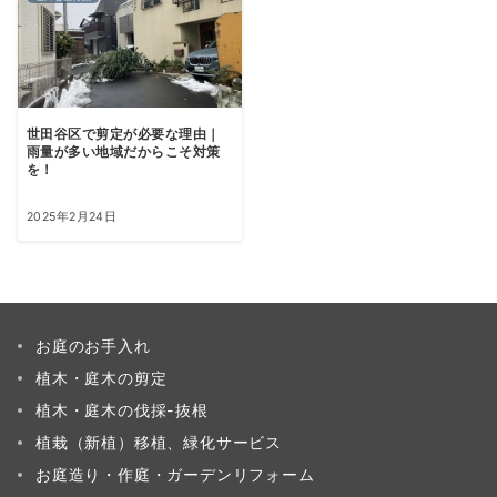
世田谷区で剪定が必要な理由｜
雨量が多い地域だからこそ対策
を！
2025年2月24日
お庭のお手入れ
植木・庭木の剪定
植木・庭木の伐採-抜根
植栽（新植）移植、緑化サービス
お庭造り・作庭・ガーデンリフォーム