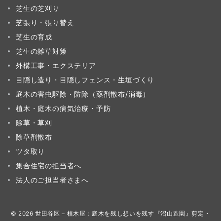
芝生の芝刈り
芝張り・張り替え
芝生の育成
芝生の雑草対策
外構工事・エクステリア
目隠し造り・目隠しフェンス・生垣づくり
庭木の害虫駆除・防除（薬剤散布/消毒）
植木・庭木の病気治療・予防
除草・草刈
除草剤散布
ツタ取り
集合住宅の担当者へ
法人のご担当者さまへ
© 2026
世田谷区 – 植木屋：庭木を残し想いを残す『沼山造園』剪定・