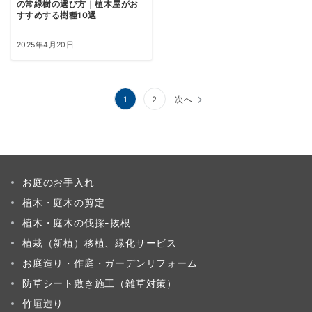
の常緑樹の選び方｜植木屋がお
すすめする樹種10選
2025年4月20日
投
1
2
次へ
稿
の
ペ
お庭のお手入れ
ー
植木・庭木の剪定
ジ
植木・庭木の伐採-抜根
送
植栽（新植）移植、緑化サービス
り
お庭造り・作庭・ガーデンリフォーム
防草シート敷き施工（雑草対策）
竹垣造り