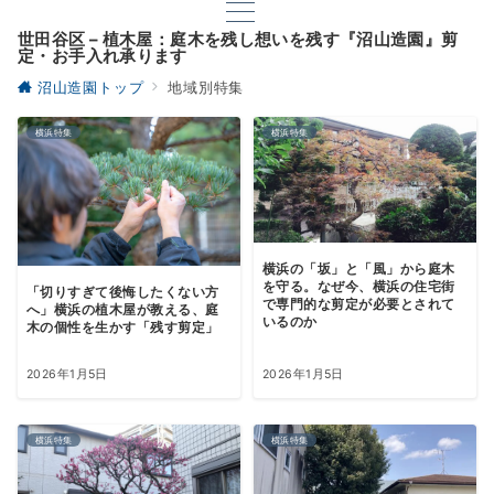
世田谷区 – 植木屋：庭木を残し想いを残す『沼山造園』剪
定・お手入れ承ります
沼山造園トップ
地域別特集
横浜特集
横浜特集
横浜の「坂」と「風」から庭木
を守る。なぜ今、横浜の住宅街
「切りすぎて後悔したくない方
で専門的な剪定が必要とされて
へ」横浜の植木屋が教える、庭
いるのか
木の個性を生かす「残す剪定」
2026年1月5日
2026年1月5日
横浜特集
横浜特集