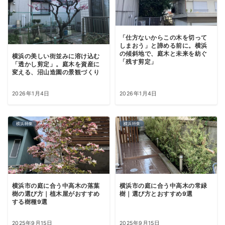
「仕方ないからこの木を切って
しまおう」と諦める前に。横浜
の傾斜地で、庭木と未来を紡ぐ
横浜の美しい街並みに溶け込む
「残す剪定」
「透かし剪定」。庭木を資産に
変える、沼山造園の景観づくり
2026年1月4日
2026年1月4日
横浜特集
横浜特集
横浜市の庭に合う中高木の落葉
横浜市の庭に合う中高木の常緑
樹の選び方｜植木屋がおすすめ
樹｜選び方とおすすめ9選
する樹種9選
2025年9月15日
2025年9月15日