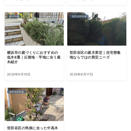
横浜特集
世田谷区特集
世田谷区の庭木剪定｜住宅密集
横浜市の庭づくりにおすすめの
地ならではの剪定ニーズ
低木8選｜丘陵地・平地に合う庭
木紹介
2025年9月15日
2025年8月17日
世田谷区特集
世田谷区の気候に合った中高木