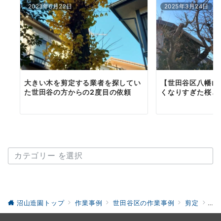
2023年6月22日
2025年3月24日
大きい木を剪定する業者を探してい
【世田谷区八幡山
た世田谷の方からの2度目の依頼
くなりすぎた桜と
カテゴリー
沼山造園トップ
作業事例
世田谷区の作業事例
剪定
世