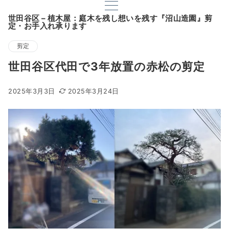
世田谷区 – 植木屋：庭木を残し想いを残す『沼山造園』剪
定・お手入れ承ります
剪定
世田谷区代田で3年放置の赤松の剪定
2025年3月3日
2025年3月24日