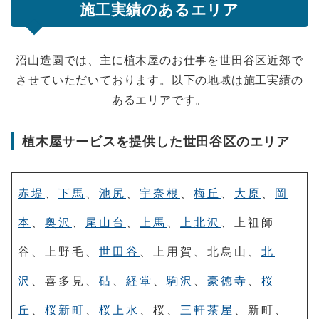
施工実績のあるエリア
沼山造園では、主に植木屋のお仕事を世田谷区近郊で
させていただいております。以下の地域は施工実績の
あるエリアです。
植木屋サービスを提供した世田谷区のエリア
赤堤
、
下馬
、
池尻
、
宇奈根
、
梅丘
、
大原
、
岡
本
、
奥沢
、
尾山台
、
上馬
、
上北沢
、上祖師
谷、上野毛、
世田谷
、上用賀、北烏山、
北
沢
、喜多見、
砧
、
経堂
、
駒沢
、
豪徳寺
、
桜
丘
、
桜新町
、
桜上水
、桜、
三軒茶屋
、新町、