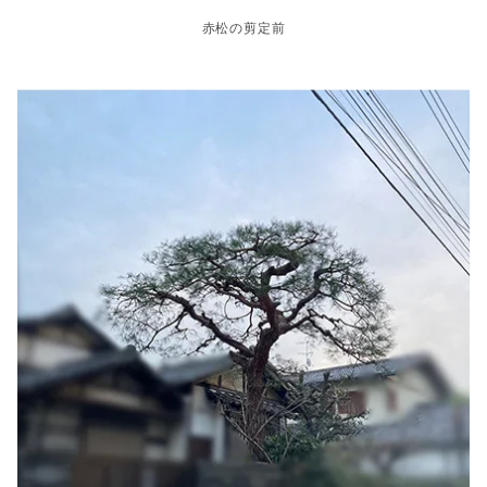
赤松の剪定前