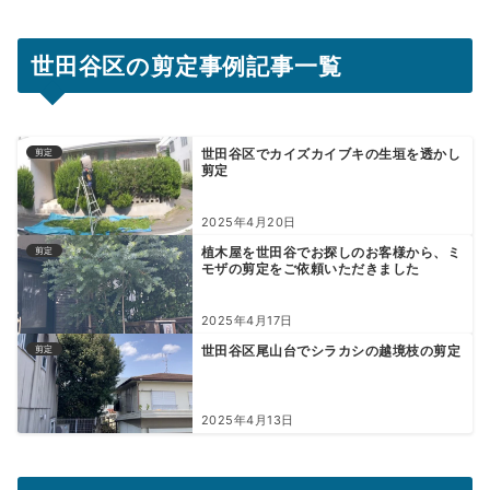
世田谷区の剪定事例記事一覧
世田谷区でカイズカイブキの生垣を透かし
剪定
剪定
2025年4月20日
植木屋を世田谷でお探しのお客様から、ミ
剪定
モザの剪定をご依頼いただきました
2025年4月17日
世田谷区尾山台でシラカシの越境枝の剪定
剪定
2025年4月13日