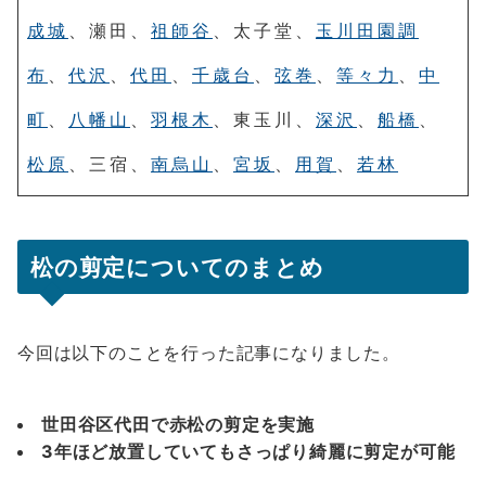
成城
、瀬田、
祖師谷
、太子堂、
玉川田園調
布
、
代沢
、
代田
、
千歳台
、
弦巻
、
等々力
、
中
町
、
八幡山
、
羽根木
、東玉川、
深沢
、
船橋
、
松原
、三宿、
南烏山
、
宮坂
、
用賀
、
若林
松の剪定についてのまとめ
今回は以下のことを行った記事になりました。
世田谷区代田で赤松の剪定を実施
3年ほど放置していてもさっぱり綺麗に剪定が可能