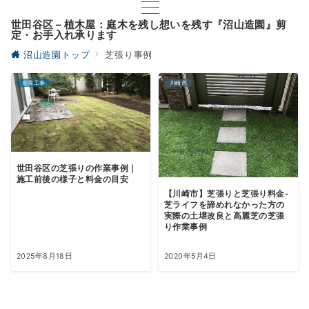
世田谷区 – 植木屋：庭木を残し想いを残す『沼山造園』剪
定・お手入れ承ります
沼山造園トップ
芝張り事例
造園工事
川崎市
世田谷区の芝張りの作業事例｜
施工前後の様子と料金の目安
【川崎市】芝張りと芝張り料金-
芝ライフを諦めれなかった方の
実際の土壌改良と高麗芝の芝張
り作業事例
2025年8月18日
2020年5月4日