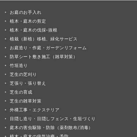
お庭のお手入れ
植木・庭木の剪定
植木・庭木の伐採-抜根
植栽（新植）移植、緑化サービス
お庭造り・作庭・ガーデンリフォーム
防草シート敷き施工（雑草対策）
竹垣造り
芝生の芝刈り
芝張り・張り替え
芝生の育成
芝生の雑草対策
外構工事・エクステリア
目隠し造り・目隠しフェンス・生垣づくり
庭木の害虫駆除・防除（薬剤散布/消毒）
植木・庭木の病気治療・予防