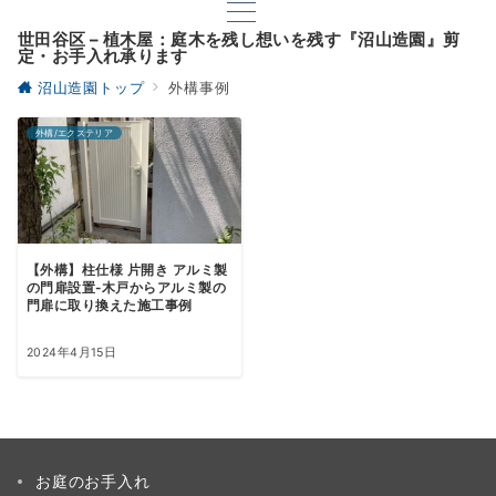
世田谷区 – 植木屋：庭木を残し想いを残す『沼山造園』剪
定・お手入れ承ります
沼山造園トップ
外構事例
外構/エクステリア
【外構】柱仕様 片開き アルミ製
の門扉設置-木戸からアルミ製の
門扉に取り換えた施工事例
2024年4月15日
お庭のお手入れ