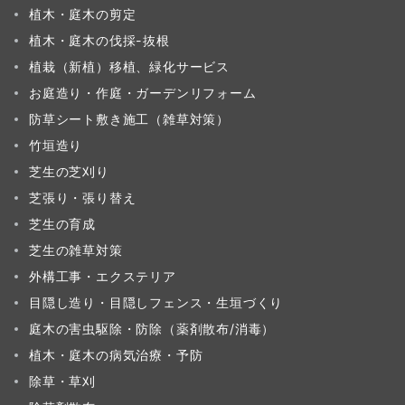
植木・庭木の剪定
植木・庭木の伐採-抜根
植栽（新植）移植、緑化サービス
お庭造り・作庭・ガーデンリフォーム
防草シート敷き施工（雑草対策）
竹垣造り
芝生の芝刈り
芝張り・張り替え
芝生の育成
芝生の雑草対策
外構工事・エクステリア
目隠し造り・目隠しフェンス・生垣づくり
庭木の害虫駆除・防除（薬剤散布/消毒）
植木・庭木の病気治療・予防
除草・草刈