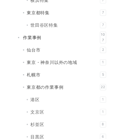
横浜特集
7
東京都特集
7
世田谷区特集
7
10
作業事例
7
仙台市
2
東京・神奈川以外の地域
1
札幌市
5
東京都の作業事例
22
港区
1
文京区
1
杉並区
8
目黒区
6