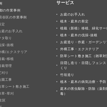
サービス
例
都の作業事例
お庭のお手入れ
田谷区の作業事例
植木・庭木の剪定
剪定
植栽（新植）移植、緑化サー
お庭のお手入れ
植木・庭木の伐採-抜根
ツタ取り
お庭造り・作庭・ガーデンリ
伐採-抜根
外構工事・エクステリア
外構/エクステリア
防草シート敷き施工（雑草対
植栽-移植
目隠し造り・目隠しフェンス
植栽管理
くり
芝刈り
竹垣造り
造園工事
植木・庭木の病気治療・予防
防草シート敷き施工
庭木の害虫駆除・防除（薬剤
除草-草刈
毒）
京区