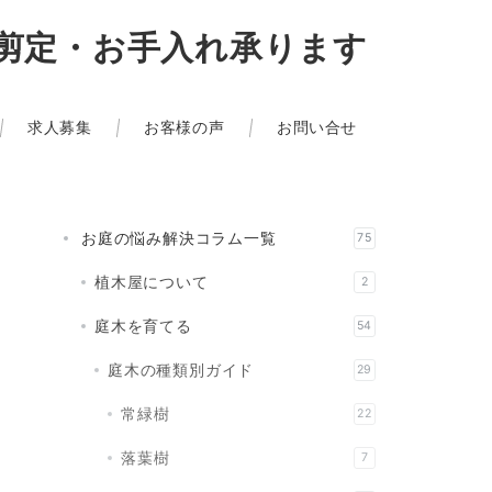
』剪定・お手入れ承ります
求人募集
お客様の声
お問い合せ
お庭の悩み解決コラム一覧
75
植木屋について
2
庭木を育てる
54
庭木の種類別ガイド
29
常緑樹
22
落葉樹
7