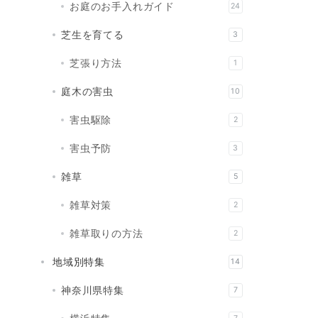
お庭のお手入れガイド
24
芝生を育てる
3
芝張り方法
1
庭木の害虫
10
害虫駆除
2
害虫予防
3
雑草
5
雑草対策
2
雑草取りの方法
2
地域別特集
14
神奈川県特集
7