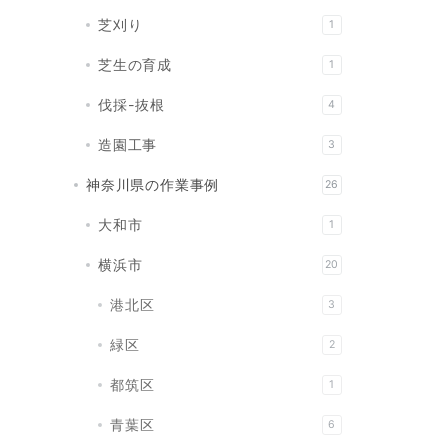
芝刈り
1
芝生の育成
1
伐採-抜根
4
造園工事
3
神奈川県の作業事例
26
大和市
1
横浜市
20
港北区
3
緑区
2
都筑区
1
青葉区
6