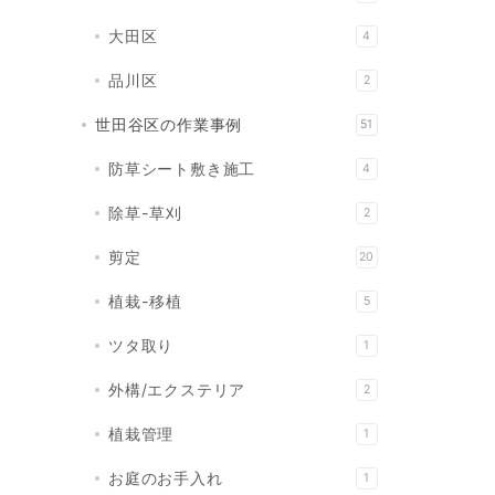
大田区
4
品川区
2
世田谷区の作業事例
51
防草シート敷き施工
4
除草-草刈
2
剪定
20
植栽-移植
5
ツタ取り
1
外構/エクステリア
2
植栽管理
1
お庭のお手入れ
1