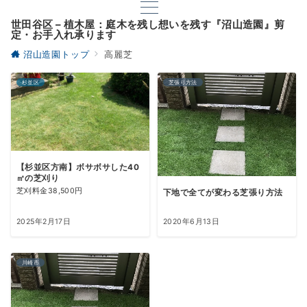
世田谷区 – 植木屋：庭木を残し想いを残す『沼山造園』剪
定・お手入れ承ります
沼山造園トップ
高麗芝
杉並区
芝張り方法
【杉並区方南】ボサボサした40
㎡の芝刈り
芝刈料金38,500円
下地で全てが変わる芝張り方法
2025年2月17日
2020年6月13日
川崎市