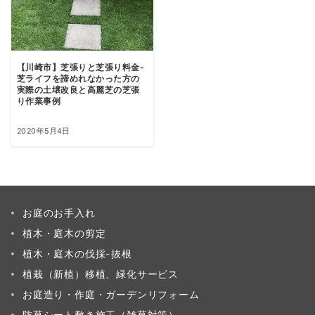
【川崎市】芝張りと芝張り料金-
芝ライフを諦めれなかった方の
実際の土壌改良と高麗芝の芝張
り作業事例
2020年5月4日
お庭のお手入れ
植木・庭木の剪定
植木・庭木の伐採-抜根
植栽（新植）移植、緑化サービス
お庭造り・作庭・ガーデンリフォーム
防草シート敷き施工（雑草対策）