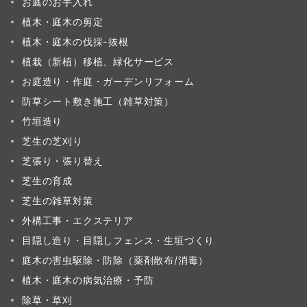
お庭のお手入れ
植木・庭木の剪定
植木・庭木の伐採-抜根
植栽（新植）移植、緑化サービス
お庭造り・作庭・ガーデンリフォーム
防草シート敷き施工（雑草対策）
竹垣造り
芝生の芝刈り
芝張り・張り替え
芝生の育成
芝生の雑草対策
外構工事・エクステリア
目隠し造り・目隠しフェンス・生垣づくり
庭木の害虫駆除・防除（薬剤散布/消毒）
植木・庭木の病気治療・予防
除草・草刈