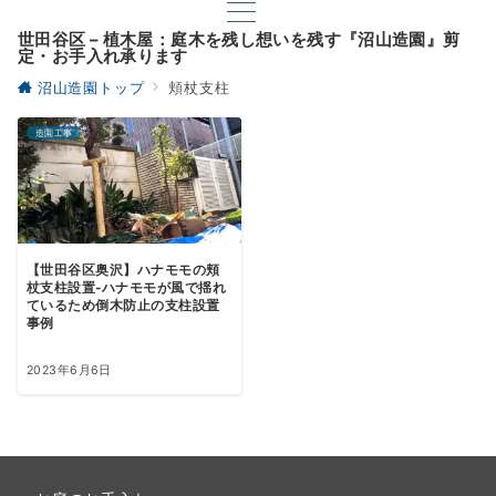
世田谷区 – 植木屋：庭木を残し想いを残す『沼山造園』剪
定・お手入れ承ります
沼山造園トップ
頬杖支柱
造園工事
【世田谷区奥沢】ハナモモの頬
杖支柱設置-ハナモモが風で揺れ
ているため倒木防止の支柱設置
事例
2023年6月6日