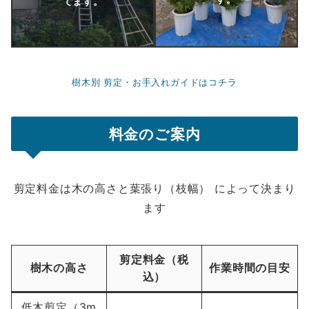
てます。
樹木別 剪定・お手入れガイドはコチラ
料金のご案内
剪定料金は木の高さと葉張り（枝幅） によって決まり
ます
剪定料金
（税
樹木の高さ
作業時間の目安
込）
低木剪定（3m