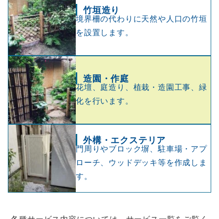
竹垣造り
境界柵の代わりに天然や人口の竹垣
を設置します。
造園・作庭
花壇、庭造り、植栽・造園工事、緑
化を行います。
外構
・
エクステリア
門周りやブロック塀、駐車場・アプ
ローチ、ウッドデッキ等を作成しま
す。