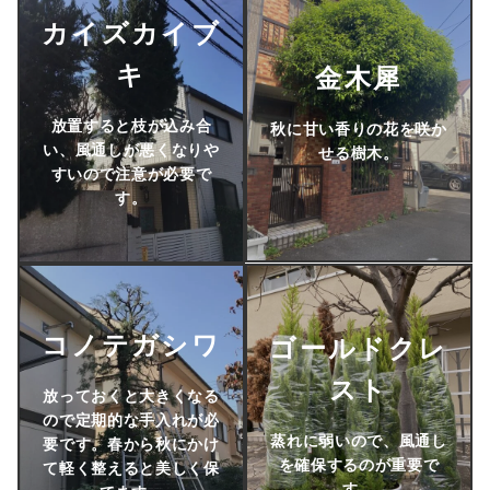
カイズカイブ
キ
金木犀
放置すると枝が込み合
秋に甘い香りの花を咲か
い、風通しが悪くなりや
せる樹木。
すいので注意が必要で
す。
コノテガシワ
ゴールドクレ
スト
放っておくと大きくなる
ので定期的な手入れが必
蒸れに弱いので、風通し
要です。春から秋にかけ
を確保するのが重要で
て軽く整えると美しく保
す。