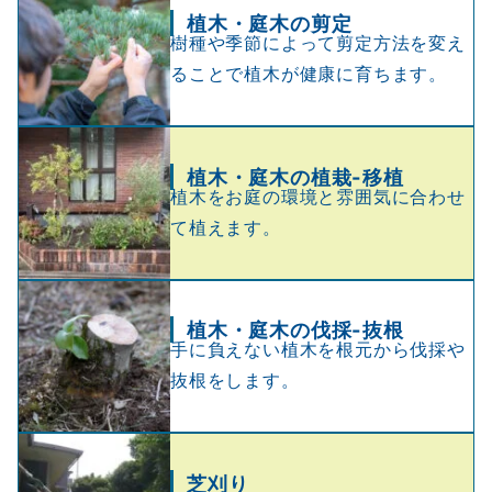
植木・庭木の剪定
樹種や季節によって剪定方法を変え
ることで植木が健康に育ちます。
植木・庭木の植栽-移植
植木をお庭の環境と雰囲気に合わせ
て植えます。
植木・庭木の伐採-抜根
手に負えない植木を根元から伐採や
抜根をします。
芝刈り