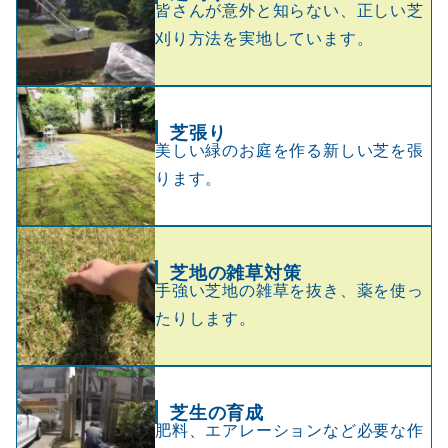
皆さんが意外と知らない、正しい芝
刈り方法を実地しています。
芝張り
美しい緑のお庭を作る新しい芝を張
ります。
芝地の雑草対策
手強い芝地の雑草を抜き、薬を使っ
たりします。
芝生の育成
肥料、エアレーションなど必要な作