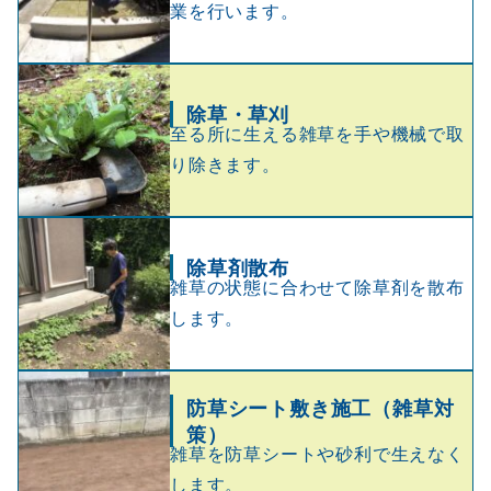
業を行います。
除草
・草刈
至る所に生える雑草を手や機械で取
り除きます。
除草剤散布
雑草の状態に合わせて除草剤を散布
します。
防草シート敷き施工（雑草対
策）
雑草を防草シートや砂利で生えなく
します。