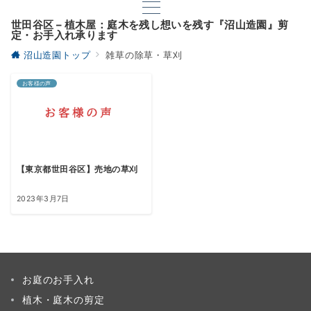
世田谷区 – 植木屋：庭木を残し想いを残す『沼山造園』剪
定・お手入れ承ります
沼山造園トップ
雑草の除草・草刈
お客様の声
【東京都世田谷区】売地の草刈
2023年3月7日
お庭のお手入れ
植木・庭木の剪定