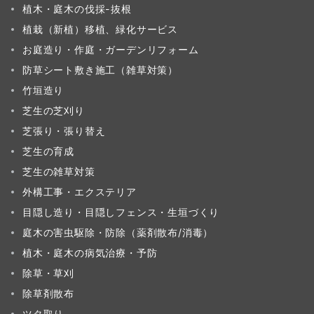
植木・庭木の伐採-抜根
植栽（新植）移植、緑化サービス
お庭造り・作庭・ガーデンリフォーム
防草シート敷き施工（雑草対策）
竹垣造り
芝生の芝刈り
芝張り・張り替え
芝生の育成
芝生の雑草対策
外構工事・エクステリア
目隠し造り・目隠しフェンス・生垣づくり
庭木の害虫駆除・防除（薬剤散布/消毒）
植木・庭木の病気治療・予防
除草・草刈
除草剤散布
ツタ取り